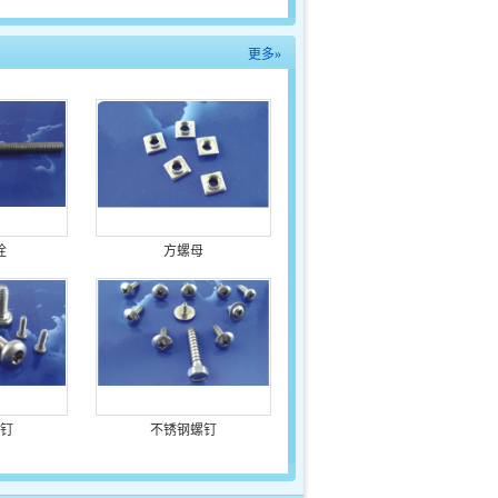
更多»
栓
方螺母
钉
不锈钢螺钉